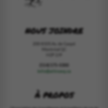
NOUS JOINDRE
200-8105 Av. de Gaspé
Montréal QC
H2P 2J9
(514) 575-0300
info@attrueq.ca
À PROPOS
L’Association des travailleuses et travailleurs de rue du