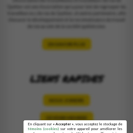
Québec est une Association qui a pour but de regrouper les
travailleur.se.s de rue du Québec, et autres partenaires, afin
d’assurer le développement et la reconnaissance du travail
de rue au sein de la société québécoise.
EN SAVOIR PLUS
LIENS RAPIDES
NOUS JOINDRE
DEVENIR MEMBRE
En cliquant sur
« Accepter »
, vous acceptez le stockage de
témoins (cookies)
sur votre appareil pour améliorer les