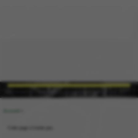
ROCQTR
TROUVER UN.E TRAVAILLEUR.SE DE RUE
A
ESPACE MEMBRE
A
Accueil
>
Cette page n’existe pas.